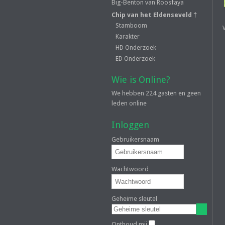
Big-Benton van Roosfaya
Chip van het Eldenseveld †
Stamboom
Karakter
HD Onderzoek
ED Onderzoek
Wie is Online?
We hebben 224 gasten en geen
leden online
Inloggen
Gebruikersnaam
Wachtwoord
Geheime sleutel
Onthoud mij