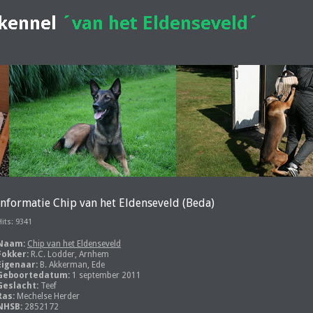
Informatie Chip van het Eldenseveld (Beda)
Hits: 9341
Naam:
Chip van het Eldenseveld
Fokker:
R.C. Lodder, Arnhem
Eigenaar:
B. Akkerman, Ede
Geboortedatum:
1 september 2011
Geslacht:
Teef
Ras:
Mechelse Herder
NHSB:
2852172