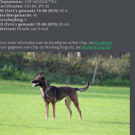
Chipnummer:
528140000457754
Certificaten:
VZH-BH, IPO III
HD (foto's gemaakt 19-06-2013):
HD-A
Nordbergwaarde:
40
Botafwijking:
0
ED (foto's gemaakt 19-06-2013):
ED-vrij
Nest(en)
: Moeder van D-nest
Voor meer informatie over de bloedlijnen achter Chip, zie
Bloedlijnen
Voor gegevens van Chip op Working Dogs EU, zie:
Working Dogs EU