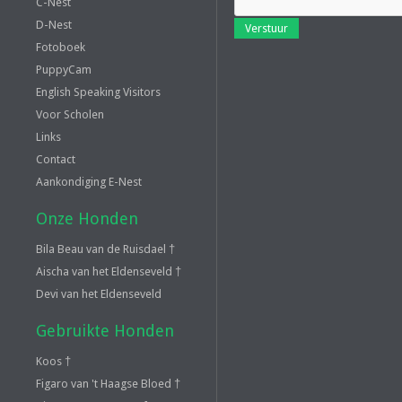
C-Nest
D-Nest
Verstuur
Fotoboek
PuppyCam
English Speaking Visitors
Voor Scholen
Links
Contact
Aankondiging E-Nest
Onze Honden
Bila Beau van de Ruisdael †
Aischa van het Eldenseveld †
Devi van het Eldenseveld
Gebruikte Honden
Koos †
Figaro van 't Haagse Bloed †